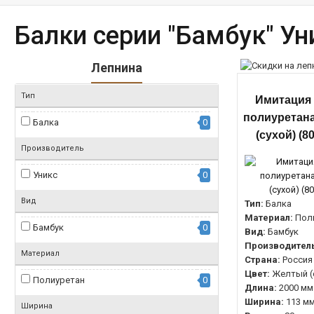
Балки серии "Бамбук" Ун
Лепнина
Тип
Имитация 
полиуретан
Балка
0
(сухой) (8
Производитель
Уникс
0
Вид
Тип:
Балка
Материал:
Пол
Бамбук
0
Вид:
Бамбук
Производитель
Материал
Страна:
Россия
Цвет:
Желтый (
Полиуретан
0
Длина:
2000 мм
Ширина:
113 м
Ширина