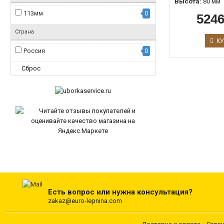
Высота:
80 мм
113мм
0
5246
Страна
КУ
Россия
0
Сброс
Есть вопрос или нужна консультация?
zakaz@euro-lepnina.com