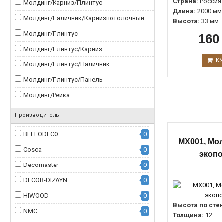
Страна:
Россия
Молдинг/Карниз/Плинтус
0
Длина:
2000 мм
Молдинг/Наличник/Карнизпотолочный
0
Высота:
33 мм
Молдинг/Плинтус
0
160
Молдинг/Плинтус/Карниз
0
К
Молдинг/Плинтус/Наличник
0
Молдинг/Плинтус/Панель
0
Молдинг/Рейка
0
Молдинг/Рейка/Плинтус
0
Производитель
Молдинг/Рейка/Плинтус/Карниз
0
BELLODECO
0
MX001, Мол
МолдингcрисункомD161DДМ
0
Cosca
0
экоп
Молдингдляскрытогоосвещения
0
Decomaster
0
Молдингнастенный
0
DECOR-DIZAYN
0
Молдингрейка
0
HIWOOD
0
Молдингстеновой
0
Высота по сте
NMC
0
Толщина:
12
Молдингстеновойдляскрытогоосвещения
0