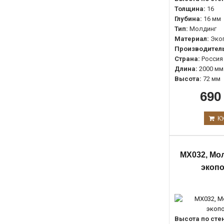
Толщина:
16
88мм.
0
Глубина:
16 мм
96мм
0
Тип:
Молдинг
Материал:
Эко
99мм
0
Производитель
Страна:
Россия
150мм
0
Длина:
2000 мм
157мм
0
Высота:
72 мм
165мм
0
690
169мм.
0
К
287
0
310мм
0
MX032, Мол
экоп
Высота по сте