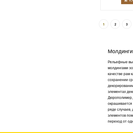
К
1
2
3
Молдинги
Рельефные вып
молдингами зо
качестве рам 
сохранении ср
декорировании
элементах дек
Дюрополимер, 
окрашивается 
ряде случаев,
элементов пом
переход от одн