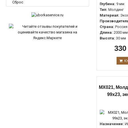
Сброс
Глубина:
9 мм
23мм.
0
Тип:
Молдинг
Материал:
Эко
23мм
0
Производитель
25мм
0
Страна:
Россия
Длина:
2000 мм
26мм
0
Высота:
30 мм
27мм
0
330
27мм.
0
28мм
0
К
29мм
0
29мм.
0
30мм
0
MX021, Молд
99х23, э
30мм.
0
32мм
0
32мм.
0
34мм.
0
Назначение:
И