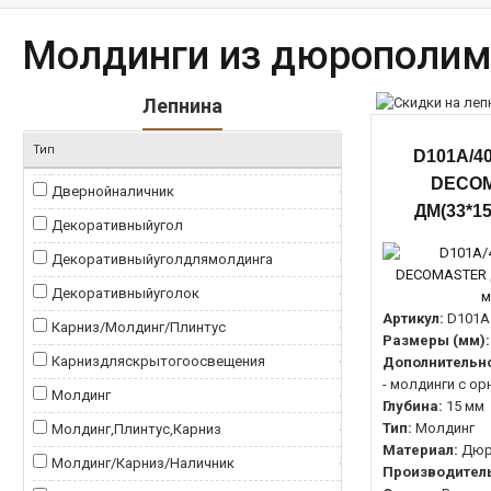
Молдинги из дюрополим
Лепнина
Тип
D101A/4
DECO
Двернойналичник
0
ДМ(33*15
Декоративныйугол
0
Декоративныйуголдлямолдинга
0
Декоративныйуголок
0
Артикул:
D101A
Карниз/Молдинг/Плинтус
0
Размеры (мм):
Карниздляскрытогоосвещения
0
Дополнительно
- молдинги с о
Молдинг
0
Глубина:
15 мм
Тип:
Молдинг
Молдинг,Плинтус,Карниз
0
Материал:
Дюр
Молдинг/Карниз/Наличник
0
Производитель