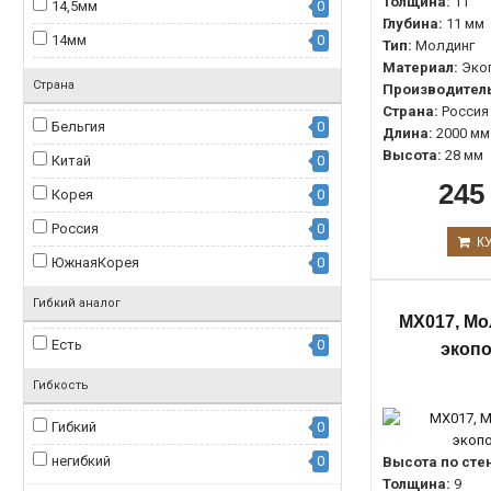
Толщина:
11
14,5мм
0
Глубина:
11 мм
14мм
0
Тип:
Молдинг
Материал:
Эко
14мм.
0
Страна
Производитель
15мм.
0
Страна:
Россия
Бельгия
0
Длина:
2000 мм
15мм
0
Высота:
28 мм
Китай
0
16мм
0
245
Корея
0
17мм
0
Россия
0
К
17мм.
0
ЮжнаяКорея
0
18мм
0
Гибкий аналог
19мм
0
MX017, Мо
Есть
0
19мм.
0
экоп
20мм
0
Гибкость
20мм.
0
Гибкий
0
22мм.
0
негибкий
0
Высота по сте
22мм
0
Толщина:
9