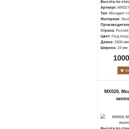
Высота по сте
35мм
0
Артикул:
MX021
35мм.
0
Тип:
Молдинг с
Материал:
Эко
37мм
0
Производитель
38мм
0
Страна:
Россия
Цвет:
Под покр
40мм
0
Длина:
2000 мм
42мм
0
Ширина:
23 мм
1000
47мм
0
51мм
0
К
55мм
0
60мм
0
MX026, Мо
67мм
0
экоп
68мм
0
75мм
0
80мм
0
85мм
0
Высота по сте