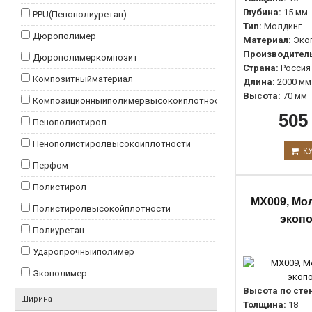
Угловоймолдинг
0
Глубина:
15 мм
PPU(Пенополиуретан)
0
Тип:
Молдинг
УгловойэлементкмолдингуDD634
0
Дюрополимер
0
Материал:
Эко
уголдлямолдингаМ10-У3
0
Производитель
Дюрополимеркомпозит
0
Страна:
Россия
уголдлямолдингаМ10-У4
0
Композитныйматериал
0
Длина:
2000 мм
уголдлямолдингаМ11-У2
0
Высота:
70 мм
Композиционныйполимервысокойплотности
0
уголдлямолдингаМ14-У2
0
505
Пенополистирол
0
Уголок
0
Пенополистиролвысокойплотности
0
К
Перфом
0
Полистирол
0
MX009, Мол
Полистиролвысокойплотности
0
экоп
Полиуретан
0
Ударопрочныйполимер
0
Экополимер
0
Высота по сте
Ширина
Толщина:
18