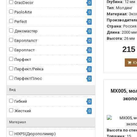
Глубина:
12 мм
OracDecor
0
Плинтус
0
Тип:
Молдинг
PaoloArte
0
Материал:
Эко
Плинтус,Карниз,Молдинг
0
Производитель
Perfect
0
Плинтус-молдинг
0
Страна:
Россия
Декомастер
0
Длина:
2000 мм
Плинтус/Карниз/Молдинг/Наличник
0
Высота:
26 мм
Европлалст
0
Плинтус/Молдинг
0
215
Европласт
0
Плинтус/Рейка
0
Перфект
0
К
ПлинтусГибкоеизделие
0
Перфект/Рейка
0
Плинтуснапольный
0
ПерфектПлюс
0
Плинтуснастенный
0
Вид
MX005, мо
Плинтусстеновой
0
экоп
Гибкий
0
Плинтусстеновойгибкий
0
Жесткий
0
Рейка
0
Рейкастеновая
0
Материал
Высота по сте
Скрытоеосвещение
0
HIXPS(Дюрополимер)
0
Толщина:
15