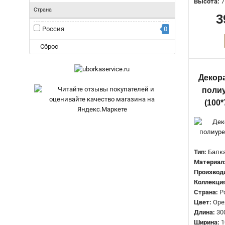
Высота:
7
Страна
3
Россия
0
Сброс
Декор
полиу
(100*
Тип:
Балк
Материал
Производ
Коллекция
Страна:
Р
Цвет:
Оре
Длина:
30
Ширина:
1