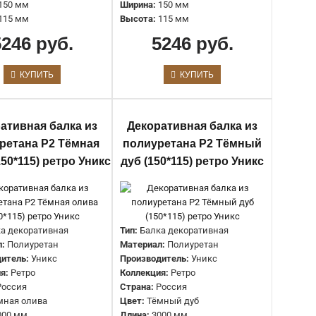
Коллекция:
Ретро
150 мм
Ширина:
150 мм
Страна:
Россия
115 мм
Высота:
115 мм
Цвет:
Светлый дуб
5246 руб.
5246 руб.
Длина:
3000 мм
Ширина:
100 мм
Высота:
75 мм
КУПИТЬ
КУПИТЬ
Тип:
Балка декоративная
ативная балка из
Декоративная балка из
Материал:
Полиуретан
ретана Р2 Тёмная
полиуретана Р2 Тёмный
Производитель:
Уникс
150*115) ретро Уникс
дуб (150*115) ретро Уникс
Коллекция:
Ретро
Страна:
Россия
Цвет:
Тёмная олива
Длина:
3000 мм
Ширина:
100 мм
а декоративная
Тип:
Балка декоративная
Высота:
75 мм
л:
Полиуретан
Материал:
Полиуретан
итель:
Уникс
Производитель:
Уникс
я:
Ретро
Коллекция:
Ретро
Тип:
Балка декоративная
Россия
Страна:
Россия
Материал:
Полиуретан
мная олива
Цвет:
Тёмный дуб
Производитель:
Уникс
000 мм
Длина:
3000 мм