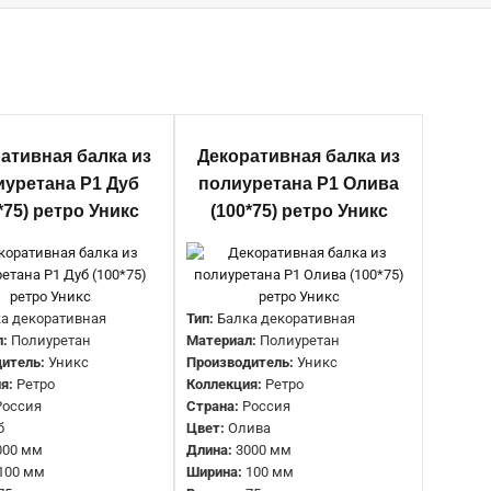
Тип:
Балка декоративная
ативная балка из
Декоративная балка из
Материал:
Полиуретан
иуретана Р1 Дуб
полиуретана Р1 Олива
Производитель:
Уникс
*75) ретро Уникс
(100*75) ретро Уникс
Коллекция:
Ретро
Страна:
Россия
Цвет:
Венге
Длина:
3000 мм
Ширина:
100 мм
а декоративная
Тип:
Балка декоративная
Высота:
75 мм
л:
Полиуретан
Материал:
Полиуретан
итель:
Уникс
Производитель:
Уникс
я:
Ретро
Коллекция:
Ретро
Тип:
Балка декоративная
Россия
Страна:
Россия
Материал:
Полиуретан
б
Цвет:
Олива
Производитель:
Уникс
000 мм
Длина:
3000 мм
Коллекция:
Ретро
100 мм
Ширина:
100 мм