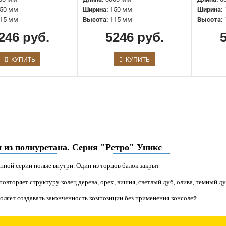
(100*75) ретро Уникс
50 мм
Ширина:
150 мм
Ширина:
3973 руб.
15 мм
Высота:
115 мм
Высота:
246 руб.
5246 руб.
КУПИТЬ
КУПИТЬ
Декоративная балка из
полиуретана Р2 Венге (150*115)
ретро Уникс
5246 руб.
 из полиуретана. Серия "Ретро" Уникс
анной серии полые внутри. Один из торцов балок закрыт
повторяет структуру колец дерева, орех, вишня, светлый дуб, олива, темный дуб
оляет создавать законченность композиции без применения консолей.
Декоративная балка из
полиуретана Р2 Вишня (150*115)