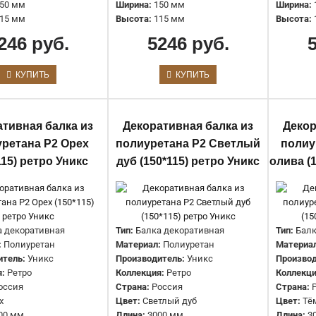
50 мм
Ширина:
150 мм
Ширина:
3973 руб.
15 мм
Высота:
115 мм
Высота:
246 руб.
5246 руб.
КУПИТЬ
КУПИТЬ
Декоративная балка из
ативная балка из
Декоративная балка из
Декор
полиуретана Р1 Тёмная олива
ретана Р2 Орех
полиуретана Р2 Светлый
полиу
(100*75) ретро Уникс
115) ретро Уникс
дуб (150*115) ретро Уникс
олива (
3973 руб.
а декоративная
Тип:
Балка декоративная
Тип:
Балк
:
Полиуретан
Материал:
Полиуретан
Материа
итель:
Уникс
Производитель:
Уникс
Производ
:
Ретро
Коллекция:
Ретро
Коллекци
Декоративная балка из
оссия
Страна:
Россия
Страна:
х
Цвет:
Светлый дуб
Цвет:
Тё
полиуретана Р1 Тёмный дуб
00 мм
Длина:
3000 мм
Длина:
3