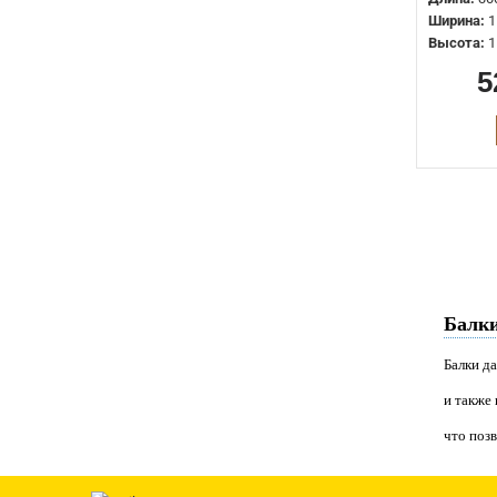
Ширина:
1
Высота:
1
5
Балки
Балки д
и также 
что позв