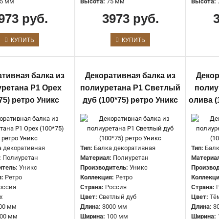
3973 руб.
5 мм
Высота:
75 мм
Высота:
973 руб.
3973 руб.
КУПИТЬ
КУПИТЬ
Декоративная балка из
ативная балка из
Декоративная балка из
Декор
полиуретана Р1 Дуб (100*75) ретро
ретана Р1 Орех
полиуретана Р1 Светлый
полиу
Уникс
75) ретро Уникс
дуб (100*75) ретро Уникс
олива (
3973 руб.
а декоративная
Тип:
Балка декоративная
Тип:
Балк
:
Полиуретан
Материал:
Полиуретан
Материа
итель:
Уникс
Производитель:
Уникс
Производ
:
Ретро
Коллекция:
Ретро
Коллекци
Декоративная балка из
оссия
Страна:
Россия
Страна:
х
Цвет:
Светлый дуб
Цвет:
Тё
полиуретана Р1 Олива (100*75)
00 мм
Длина:
3000 мм
Длина:
3
ретро Уникс
00 мм
Ширина:
100 мм
Ширина: