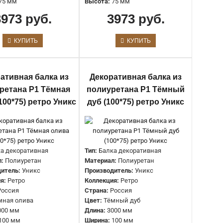
Страна:
Россия
75 мм
Высота:
75 мм
Цвет:
Вишня
3973 руб.
3973 руб.
Длина:
3000 мм
Ширина:
100 мм
Высота:
75 мм
КУПИТЬ
КУПИТЬ
Тип:
Балка декоративная
ативная балка из
Декоративная балка из
Материал:
Полиуретан
ретана Р1 Тёмная
полиуретана Р1 Тёмный
Производитель:
Уникс
100*75) ретро Уникс
дуб (100*75) ретро Уникс
Коллекция:
Ретро
Страна:
Россия
Цвет:
Дуб
Длина:
3000 мм
Ширина:
100 мм
а декоративная
Тип:
Балка декоративная
Высота:
75 мм
л:
Полиуретан
Материал:
Полиуретан
итель:
Уникс
Производитель:
Уникс
я:
Ретро
Коллекция:
Ретро
Тип:
Балка декоративная
Россия
Страна:
Россия
Материал:
Полиуретан
мная олива
Цвет:
Тёмный дуб
Производитель:
Уникс
000 мм
Длина:
3000 мм
Коллекция:
Ретро
100 мм
Ширина:
100 мм