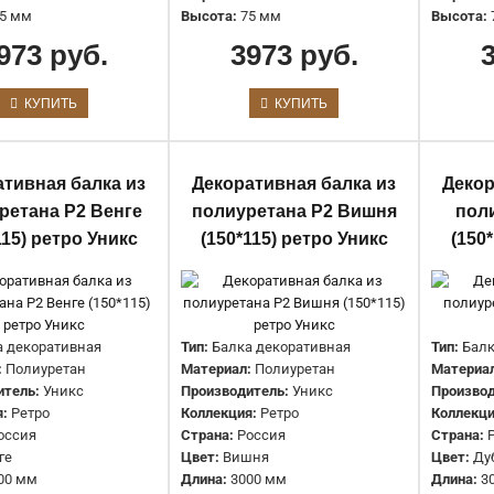
3973 руб.
5 мм
Высота:
75 мм
Высота:
973 руб.
3973 руб.
КУПИТЬ
КУПИТЬ
Декоративная балка из
ативная балка из
Декоративная балка из
Декор
полиуретана Р1 Орех (100*75) ретр
ретана Р2 Венге
полиуретана Р2 Вишня
пол
Уникс
115) ретро Уникс
(150*115) ретро Уникс
(150
3973 руб.
а декоративная
Тип:
Балка декоративная
Тип:
Балк
:
Полиуретан
Материал:
Полиуретан
Материа
итель:
Уникс
Производитель:
Уникс
Производ
:
Ретро
Коллекция:
Ретро
Коллекци
Декоративная балка из
оссия
Страна:
Россия
Страна:
ге
Цвет:
Вишня
Цвет:
Ду
полиуретана Р1 Светлый дуб
00 мм
Длина:
3000 мм
Длина:
3
(100*75) ретро Уникс