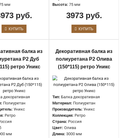
Страна:
Россия
75 мм
Высота:
75 мм
Цвет:
Олива
3973 руб.
3973 руб.
Длина:
3000 мм
Ширина:
100 мм
Высота:
75 мм
КУПИТЬ
КУПИТЬ
Тип:
Балка декоративная
ативная балка из
Декоративная балка из
Материал:
Полиуретан
о
иуретана Р2 Дуб
полиуретана Р2 Олива
Производитель:
Уникс
*115) ретро Уникс
(150*115) ретро Уникс
Коллекция:
Ретро
Страна:
Россия
Цвет:
Орех
Длина:
3000 мм
Ширина:
100 мм
а декоративная
Тип:
Балка декоративная
Высота:
75 мм
л:
Полиуретан
Материал:
Полиуретан
итель:
Уникс
Производитель:
Уникс
я:
Ретро
Коллекция:
Ретро
Тип:
Балка декоративная
Россия
Страна:
Россия
Материал:
Полиуретан
б
Цвет:
Олива
Производитель:
Уникс
000 мм
Длина:
3000 мм