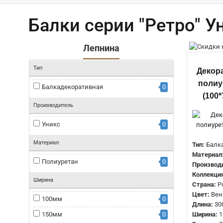
Балки серии "Ретро" У
Лепнина
Тип
Декор
полиу
Балкадекоративная
0
(100*
Производитель
Уникс
0
Материал
Тип:
Балк
Материал
Полиуретан
0
Производ
Коллекция
Ширина
Страна:
Р
Цвет:
Вен
100мм
0
Длина:
30
150мм
0
Ширина:
1