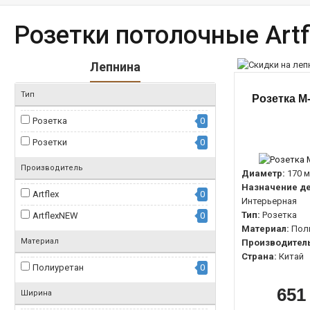
Розетки потолочные Art
Лепнина
Тип
Розетка M-
Розетка
0
Розетки
0
Производитель
Диаметр:
170 
Назначение де
Artflex
0
Интерьерная
Тип:
Розетка
ArtflexNEW
0
Материал:
Пол
Материал
Производитель
Страна:
Китай
Полиуретан
0
651
Ширина