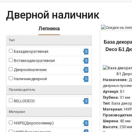
Дверной наличник
Лепнина
Тип
База декора
Deco Б1 Д
Базадекоративная
0
Вставкадекоративная
0
Двернойналичник
0
Наличникдверной
0
Назначение:
Д
дверных проем
Производитель
Артикул:
Б1
Глубина:
31 мм
BELLODECO
0
Тип:
База деко
Материал:
HIX
Материал
Производитель
Ширина:
82 мм
HIXPS(Дюрополимер)
0
Высота:
250 мм