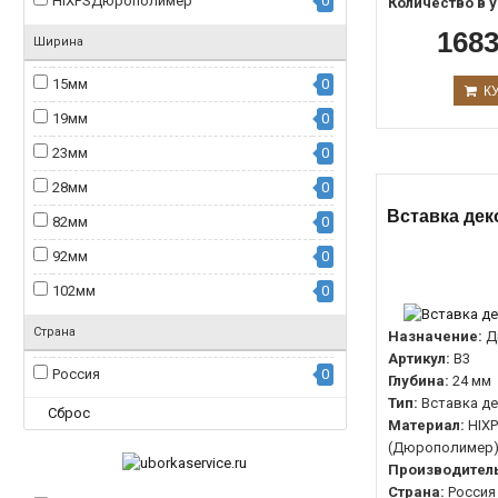
HIXPSДюрополимер
0
Количество в у
1683
Ширина
15мм
0
К
19мм
0
23мм
0
28мм
0
Вставка дек
82мм
0
92мм
0
102мм
0
Страна
Назначение:
Д
Артикул:
В3
Россия
0
Глубина:
24 мм
Тип:
Вставка д
Сброс
Материал:
HIX
(Дюрополимер
Производитель
Страна:
Россия