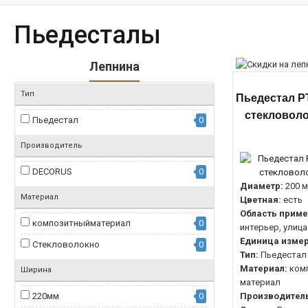
Пьедесталы
Лепнина
Тип
Пьедестал PT
стекловоло
Пьедестал
0
Производитель
DECORUS
0
Диаметр:
200 
Материал
Цветная:
есть
Область приме
композитныйматериал
0
интерьер, улица
Единица измер
Стекловолокно
0
Тип:
Пьедестал
Материал:
ком
Ширина
материал
220мм
0
Производитель