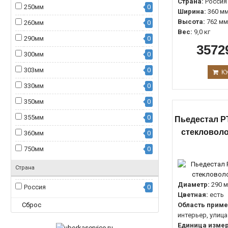
Страна:
Россия
250мм
0
Ширина:
360 м
Высота:
762 мм
260мм
0
Вес:
9,0 кг
290мм
0
3572
300мм
0
303мм
0
К
330мм
0
350мм
0
355мм
0
Пьедестал PT
стекловоло
360мм
0
750мм
0
Страна
Диаметр:
290 
Россия
0
Цветная:
есть
Сброс
Область приме
интерьер, улица
Единица измер