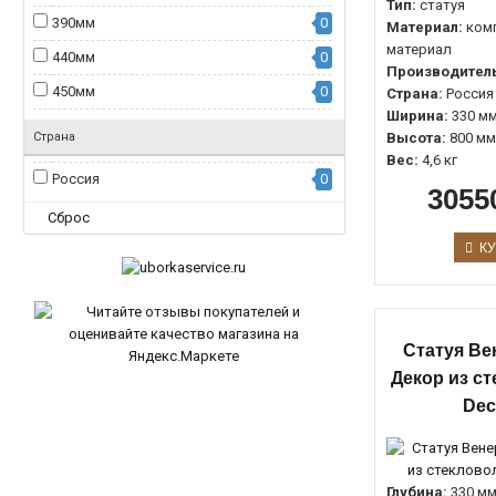
Тип:
статуя
390мм
0
Материал:
ком
материал
440мм
0
Производитель
450мм
0
Страна:
Россия
Ширина:
330 м
460мм
0
Страна
Высота:
800 мм
500мм
0
Вес:
4,6 кг
Россия
0
3055
565мм
0
Сброс
845мм
0
КУ
900мм
0
1670мм
0
Статуя Ве
Декор из с
Dec
Глубина:
330 м