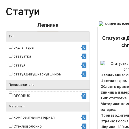
Статуи
Лепнина
Тип
Статуэтка 
ch
скульптура
0
статуэтка
0
статуя
0
статуяДевушкаскувшином
0
Назначение:
И
Цветная:
хром
Производитель
Область приме
Единица измер
DECORUS
0
Тип:
статуэтка
Материал:
ком
Материал
материал
Производитель
композитныйматериал
0
Страна:
Россия
Стекловолокно
0
Ширина:
130 м