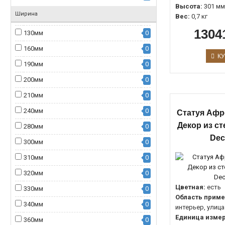
Высота:
301 мм
Ширина
Вес:
0,7 кг
1304
130мм
0
160мм
0
КУ
190мм
0
200мм
0
210мм
0
240мм
0
Статуя Афр
Декор из с
280мм
0
Dec
300мм
0
310мм
0
320мм
0
Цветная:
есть
330мм
0
Область приме
340мм
0
интерьер, улица
Единица измер
360мм
0