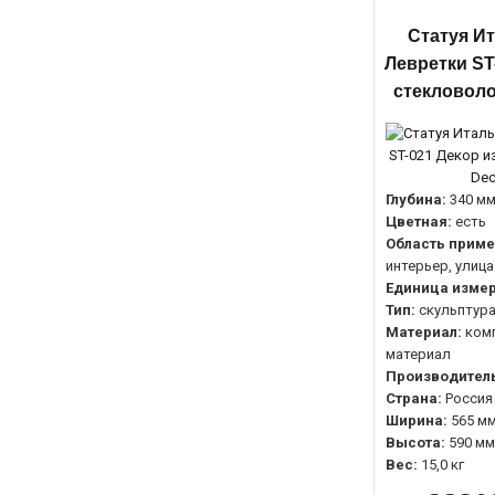
Статуя И
Левретки ST
стекловоло
Глубина:
340 м
Цветная:
есть
Область приме
интерьер, улица
Единица измер
Тип:
скульптур
Материал:
ком
материал
Производитель
Страна:
Россия
Ширина:
565 м
Высота:
590 мм
Вес:
15,0 кг