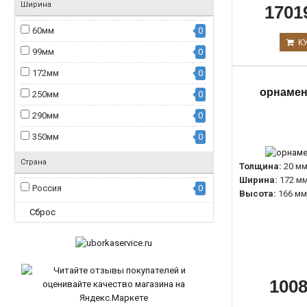
Ширина
1701
60мм
0
К
99мм
0
172мм
0
орнамент
250мм
0
290мм
0
350мм
0
Страна
Толщина:
20 м
Ширина:
172 м
Россия
0
Высота:
166 мм
Сброс
1008