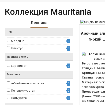
Коллекция Mauritania
Лепнина
Тип
Арочный эле
гибкий 
Молдинг
0
Плинтус
0
Производитель
Высота по сте
Европласт
0
Толщина:
64 м
Артикул:
1.61.5
Материал
Страна произв
Материал:
гибк
гибкийпенополиуретан
0
пенополиурета
Пенополиуретан
0
Производитель
Длина:
2020 мм
Полиуретан
0
Ширина:
99 мм