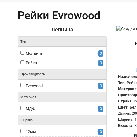
Рейки Evrowood
Лепнина
Тип
Молдинг
0
Рейка
0
Производитель
Назначени
Тип:
Рейк
Evrowood
0
Материал
Производ
Материал
Страна:
Р
Цвет:
Бел
МДФ
0
Длина:
20
Ширина:
1
Ширина
Высота:
3
12мм
0