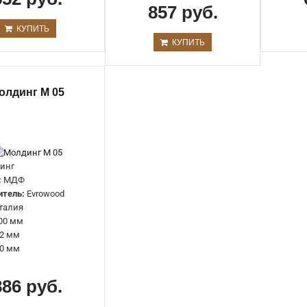
857 руб.
КУПИТЬ
КУПИТЬ
олдинг M 05
Рейка R 020
644 руб.
инг
:
МДФ
итель:
Evrowood
талия
00 мм
2 мм
0 мм
Рейка R 020 LED
886 руб.
949 руб.