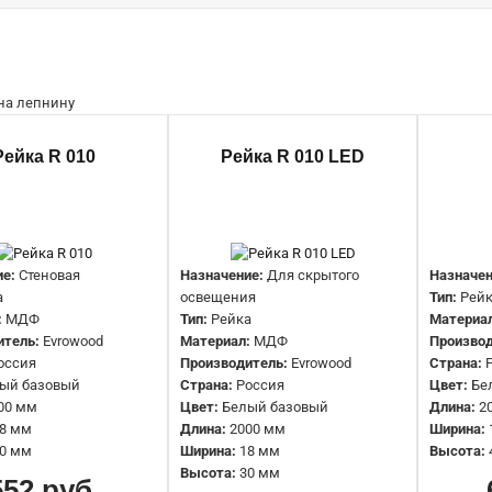
Рейка R 010
Рейка R 010
Рейка R 010 LED
552 руб.
е:
Стеновая
Назначение:
Для скрытого
Назначен
а
освещения
Тип:
Рей
:
МДФ
Тип:
Рейка
Материа
итель:
Evrowood
Материал:
МДФ
Производ
оссия
Производитель:
Evrowood
Страна:
ый базовый
Страна:
Россия
Цвет:
Бе
Рейка R 010 LED
00 мм
Цвет:
Белый базовый
Длина:
2
8 мм
Длина:
2000 мм
Ширина:
857 руб.
0 мм
Ширина:
18 мм
Высота:
Высота:
30 мм
552 руб.