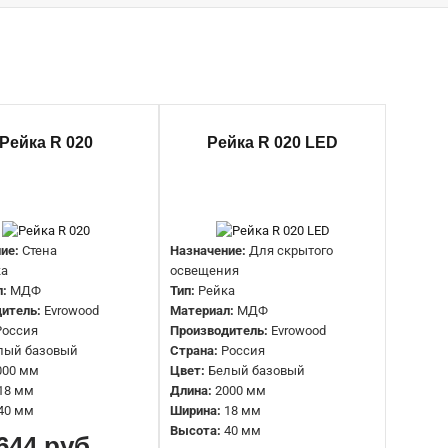
Назначение:
Стеновая
Рейка R 020
Рейка R 020 LED
Тип:
Рейка
Материал:
МДФ
Производитель:
Evrowood
Страна:
Россия
Цвет:
Белый базовый
ие:
Стена
Назначение:
Для скрытого
Длина:
2000 мм
ка
освещения
Ширина:
18 мм
л:
МДФ
Тип:
Рейка
Высота:
30 мм
итель:
Evrowood
Материал:
МДФ
Россия
Производитель:
Evrowood
лый базовый
Страна:
Россия
Назначение:
Для скрытого освещения
000 мм
Цвет:
Белый базовый
Тип:
Рейка
18 мм
Длина:
2000 мм
Материал:
МДФ
40 мм
Ширина:
18 мм
Производитель:
Evrowood
Высота:
40 мм
644 руб.