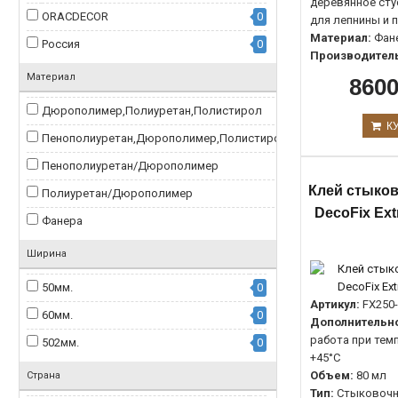
деревянное сту
ORACDECOR
0
для лепнины и 
Материал:
Фан
Россия
0
Производитель
Материал
8600
Дюрополимер,Полиуретан,Полистирол
0
К
Пенополиуретан,Дюрополимер,Полистирол
0
Пенополиуретан/Дюрополимер
0
Клей стыко
Полиуретан/Дюрополимер
0
DecoFix Ext
Фанера
0
Ширина
50мм.
0
Артикул:
FX250-
60мм.
0
Дополнительно
работа при темп
502мм.
0
+45°C
Объем:
80 мл
Страна
Тип:
Стыковочн