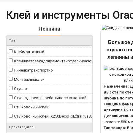
Клей и инструменты Orac
Лепнина
Тип
Большое 
стусло с н
Клеймонтажный
0
лепнины и
Клейшпатлевкадляремонтаиотделкизазоров
0
Линейкатранспортир
0
Монтажныйклей
0
Назначение:
Д
Стусло
0
Высота по сте
Стуслодеревянноебольшоесножовкой
0
Глубина по пот
Толщина фане
Стыковочныйклей
0
Артикул:
ST-280
Дополнительно
СтыковочныйклейFX250DecoFixExtraPlus80мл
0
ножовке 550 м
Производитель
Тип товара:
Бо