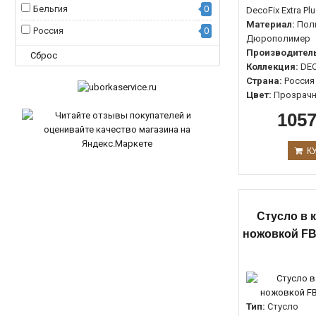
Бельгия
0
DecoFix Extra Pl
Материал:
Поли
Россия
0
Дюрополимер
Производитель
Сброс
Коллекция:
DEC
Страна:
Россия
Цвет:
Прозрач
1057
К
Стусло в 
ножовкой FB
Тип:
Стусло