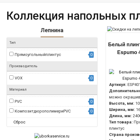
Коллекция напольных п
Лепнина
Тип
Белый плинт
Espumo 4
Прямоугольныйплинтус
0
Производитель
VOX
0
Артикул:
ESP40
Материал
Дополнительно
можно окрашив
PVC
0
Высота, мм:
10
Ширина, мм:
1
КомпозитдюрополимериPVC
0
Длина, мм:
240
Сброс
Тип товара:
Пр
плинтус
Страна произв