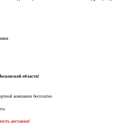
авка
Московской области!
портной компании бесплатно
нта.
мость доставки!