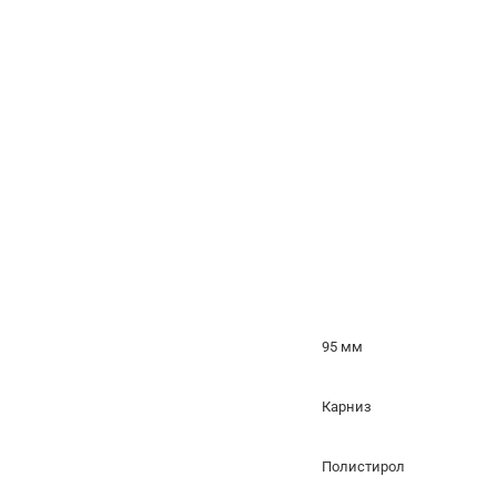
95 мм
Карниз
Полистирол