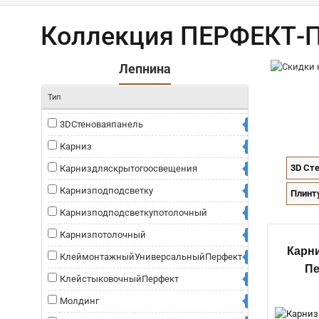
Коллекция ПЕРФЕКТ-
Лепнина
Тип
3DСтеноваяпанель
0
Карниз
0
3D Ст
Карниздляскрытогоосвещения
0
Карнизподподсветку
0
Плинт
Карнизподподсветкупотолочный
0
Карнизпотолочный
0
Карни
КлеймонтажныйУниверсальныйПерфект
0
П
КлейстыковочныйПерфект
0
Молдинг
0