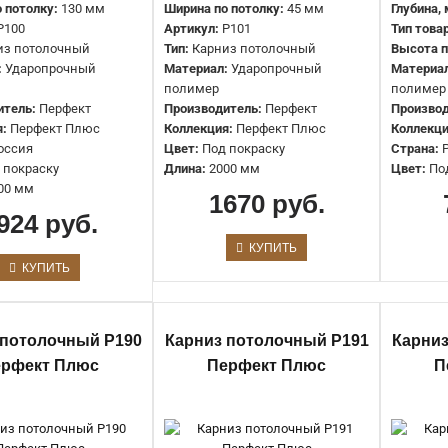
 потолку:
130 мм
Ширина по потолку:
45 мм
Глубина,
P100
Артикул:
P101
Тип това
из потолочный
Тип:
Карниз потолочный
Высота п
:
Ударопрочный
Материал:
Ударопрочный
Материа
полимер
полимер
итель:
Перфект
Производитель:
Перфект
Производ
:
Перфект Плюс
Коллекция:
Перфект Плюс
Коллекци
оссия
Цвет:
Под покраску
Страна:
Карниз под подсветку P149
 покраску
Длина:
2000 мм
Цвет:
По
00 мм
Перфект Плюс
1670 руб.
924 руб.
1537 руб.
КУПИТЬ
КУПИТЬ
 потолочный P190
Карниз потолочный P191
Карниз
ерфект Плюс
Перфект Плюс
П
Карниз под подсветку P177
Перфект Плюс