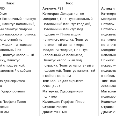
P80
Артикул:
P81
Артикул:
0 мм
Категории:
Декоративные
Категори
:
Потолочный плинтус
молдинги, Плинтус напольный,
молдинги
, Плинтус напольный,
Потолочный плинтус гладкий,
Потолочн
ый плинтус гладкий,
Потолочный плинтус под
Потолоч
ля натяжного потолка,
подсветку, Плинтус для
подсветк
потолочный из
натяжного потолка, Плинтус
натяжног
 Молдинги гладкие,
потолочный из полимера,
потолочн
напольный из
Молдинги гладкие, Плинтус
Молдинги
, Плинтус напольный
напольный из полимера,
напольн
ску, Плинтус
Плинтус напольный под
Плинтус
Карниз (плинтус) P81 Перфект
 с подсветкой,
покраску, Плинтус напольный с
покраску
напольный с кабель
подсветкой, Плинтус напольный
подсветк
Плюс
с кабель каналом
с кабель
1078 руб.
з для скрытого
Тип:
Карниз для скрытого
Тип:
Плин
я
освещения
освещен
:
Ударопрочный
Материал:
Ударопрочный
Материа
полимер
полимер
:
Перфект Плюс
Коллекция:
Перфект Плюс
Коллекци
оссия
Страна:
Россия
Страна:
00 мм
Длина:
2000 мм
Длина:
2