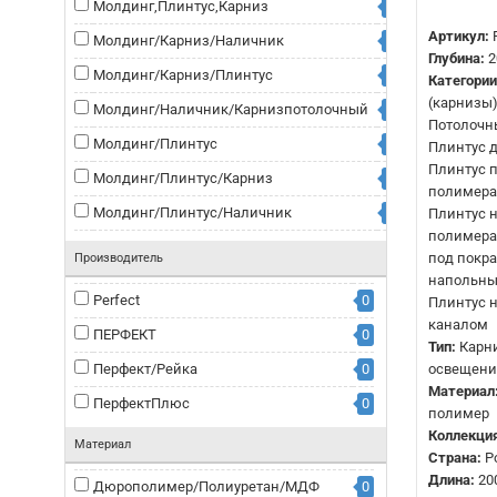
Молдинг,Плинтус,Карниз
0
Артикул:
Молдинг/Карниз/Наличник
0
Глубина:
2
Молдинг/Карниз/Плинтус
0
Категории
(карнизы)
Молдинг/Наличник/Карнизпотолочный
0
Потолочн
Молдинг/Плинтус
0
Плинтус д
Плинтус 
Молдинг/Плинтус/Карниз
0
полимера,
Молдинг/Плинтус/Наличник
0
Плинтус 
полимера
Молдинг/Плинтус/Панель
0
под покра
Производитель
напольный
Молдинг/Рейка
0
Perfect
0
Плинтус 
Молдинг/Рейка/Плинтус
0
каналом
ПЕРФЕКТ
0
Тип:
Карни
Молдинг/Рейка/Плинтус/Карниз
0
Перфект/Рейка
0
освещени
Молдингнастенный
0
Материал
ПерфектПлюс
0
полимер
Молдингстеновой
0
Коллекция
Материал
Молдингугловой
0
Страна:
Р
Длина:
20
Дюрополимер/Полиуретан/МДФ
0
Напольныйплинтус
0