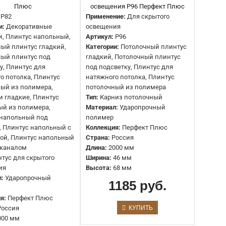
Молдинги гладкие, Плинтус напольный из полимера,
Плинтус напольный под покраску, Плинтус напольный
P82
Применение:
Для скрытого
с подсветкой, Плинтус напольный с кабель каналом
и:
Декоративные
освещения
Тип:
Карниз для скрытого освещения
, Плинтус напольный,
Артикул:
P96
Материал:
Ударопрочный полимер
ый плинтус гладкий,
Категории:
Потолочный плинтус
Коллекция:
Перфект Плюс
ный плинтус под
гладкий, Потолочный плинтус
Страна:
Россия
у, Плинтус для
под подсветку, Плинтус для
Длина:
2000 мм
о потолка, Плинтус
натяжного потолка, Плинтус
Ширина:
2 см
ый из полимера,
потолочный из полимера
Высота:
50 мм
 гладкие, Плинтус
Тип:
Карниз потолочный
ый из полимера,
Материал:
Ударопрочный
 напольный под
полимер
Артикул:
P81
, Плинтус напольный с
Коллекция:
Перфект Плюс
Категории:
Декоративные молдинги, Плинтус
ой, Плинтус напольный
Страна:
Россия
напольный, Потолочный плинтус гладкий, Потолочный
 каналом
Длина:
2000 мм
плинтус под подсветку, Плинтус для натяжного потолка,
тус для скрытого
Ширина:
46 мм
Плинтус потолочный из полимера, Молдинги гладкие,
ия
Высота:
68 мм
Плинтус напольный из полимера, Плинтус напольный
л:
Ударопрочный
1185 руб.
под покраску, Плинтус напольный с подсветкой,
Плинтус напольный с кабель каналом
я:
Перфект Плюс
Тип:
Карниз для скрытого освещения
Россия
КУПИТЬ
Материал:
Ударопрочный полимер
000 мм