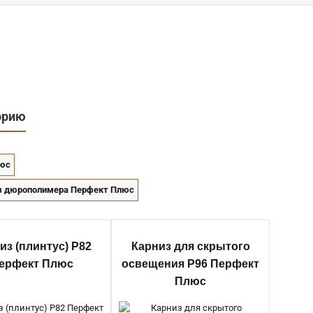
орию
люс
з дюрополимера Перфект Плюс
Артикул:
P80
из (плинтус) P82
Карниз для скрытого
Глубина:
20 мм
ерфект Плюс
освещения P96 Перфект
Категории:
Потолочный плинтус (карнизы), Плинтус
Плюс
напольный, Потолочный плинтус гладкий, Плинтус для
натяжного потолка, Плинтус потолочный из полимера,