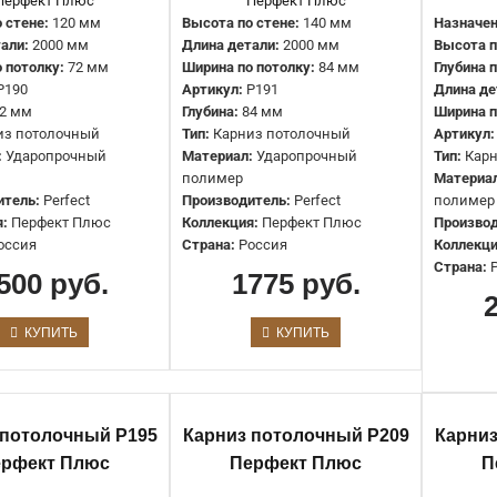
 стене:
120 мм
Высота по стене:
140 мм
Назначен
2807 руб.
али:
2000 мм
Длина детали:
2000 мм
Высота п
 потолку:
72 мм
Ширина по потолку:
84 мм
Глубина 
P190
Артикул:
P191
Длина де
2 мм
Глубина:
84 мм
Ширина п
из потолочный
Тип:
Карниз потолочный
Артикул:
:
Ударопрочный
Материал:
Ударопрочный
Тип:
Кар
полимер
Материа
итель:
Perfect
Производитель:
Perfect
полимер
:
Перфект Плюс
Коллекция:
Перфект Плюс
Производ
оссия
Страна:
Россия
Коллекци
Карниз под подсветку P207
Страна:
500 руб.
1775 руб.
Перфект Плюс
1775 руб.
КУПИТЬ
КУПИТЬ
 потолочный P195
Карниз потолочный P209
Карниз
ерфект Плюс
Перфект Плюс
П