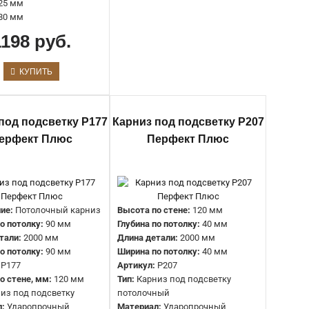
Коллекция:
Перфект Плюс
25 мм
Страна:
Россия
80 мм
Длина:
2000 мм
1198 руб.
Ширина:
25 мм
Высота:
62 мм
КУПИТЬ
Артикул:
P82
Категории:
Декоративные молдинги, Плинтус
под подсветку P177
Карниз под подсветку P207
напольный, Потолочный плинтус гладкий, Потолочный
ерфект Плюс
Перфект Плюс
плинтус под подсветку, Плинтус для натяжного потолка,
Плинтус потолочный из полимера, Молдинги гладкие,
Плинтус напольный из полимера, Плинтус напольный
под покраску, Плинтус напольный с подсветкой,
Плинтус напольный с кабель каналом
ие:
Потолочный карниз
Высота по стене:
120 мм
Тип:
Плинтус для скрытого освещения
по потолку:
90 мм
Глубина по потолку:
40 мм
Материал:
Ударопрочный полимер
тали:
2000 мм
Длина детали:
2000 мм
Коллекция:
Перфект Плюс
о потолку:
90 мм
Ширина по потолку:
40 мм
Страна:
Россия
P177
Артикул:
P207
Длина:
2000 мм
о стене, мм:
120 мм
Тип:
Карниз под подсветку
Ширина:
25 мм
из под подсветку
потолочный
Высота:
80 мм
л:
Ударопрочный
Материал:
Ударопрочный