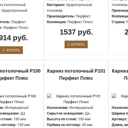
из потолочный
Материал:
Ударопрочный
полимер
:
Ударопрочный
полимер
Производ
Карниз для скрытого освещения
Производитель:
Перфект
Коллекци
итель:
Перфект
Коллекция:
Перфект Плюс
Страна:
P96 Перфект Плюс
:
Перфект Плюс
1537 руб.
1185 руб.
914 руб.
КУПИТЬ
КУПИТЬ
 потолочный P100
Карниз потолочный P101
Карниз
ерфект Плюс
Перфект Плюс
П
Карниз под подсветку P104
Перфект Плюс
е:
Интерьерный
Назначение:
Интерьерный
Назначен
освещение:
Да
Скрытое освещение:
Да
Ширина п
1914 руб.
 стене:
130 мм
Высота по стене:
130 мм
Артикул:
о потолку:
130 мм
Глубина по потолку:
45 мм
Длина, м