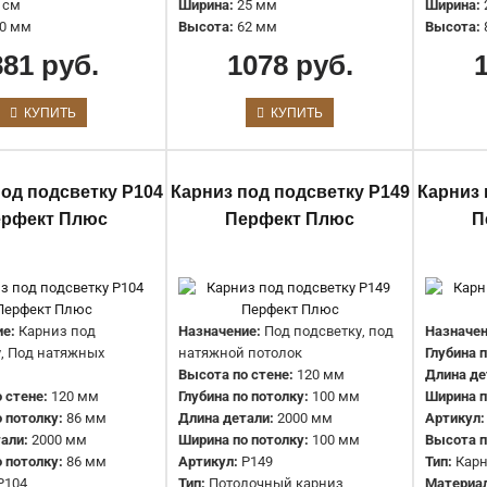
 см
Ширина:
25 мм
Ширина:
0 мм
Высота:
62 мм
Высота:
881 руб.
1078 руб.
КУПИТЬ
КУПИТЬ
Карниз (плинтус) P82 Перфект
под подсветку P104
Карниз под подсветку P149
Карниз 
Плюс
ерфект Плюс
Перфект Плюс
П
1198 руб.
е:
Карниз под
Назначение:
Под подсветку, под
Назначен
, Под натяжных
натяжной потолок
Глубина 
Высота по стене:
120 мм
Длина де
 стене:
120 мм
Глубина по потолку:
100 мм
Ширина п
о потолку:
86 мм
Длина детали:
2000 мм
Артикул:
али:
2000 мм
Ширина по потолку:
100 мм
Высота п
 потолку:
86 мм
Артикул:
P149
Тип:
Карн
P104
Тип:
Потолочный карниз
Материа