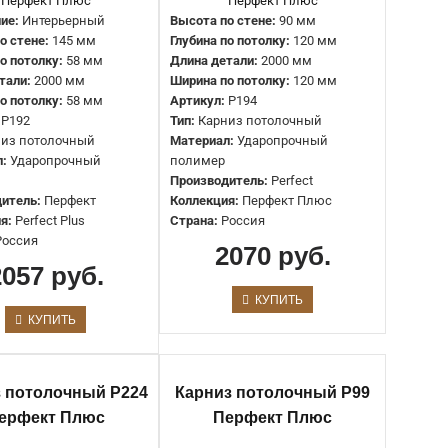
Длина детали:
2000 мм
ие:
Интерьерный
Высота по стене:
90 мм
Ширина по потолку:
90 мм
о стене:
145 мм
Глубина по потолку:
120 мм
Артикул:
P177
по потолку:
58 мм
Длина детали:
2000 мм
Высота по стене, мм:
120 мм
тали:
2000 мм
Ширина по потолку:
120 мм
Тип:
Карниз под подсветку
о потолку:
58 мм
Артикул:
P194
Материал:
Ударопрочный полимер
P192
Тип:
Карниз потолочный
Производитель:
Перфект
низ потолочный
Материал:
Ударопрочный
Коллекция:
Перфект Плюс
л:
Ударопрочный
полимер
Страна:
Россия
Производитель:
Perfect
итель:
Перфект
Коллекция:
Перфект Плюс
я:
Perfect Plus
Страна:
Россия
Высота по стене:
120 мм
Россия
2070 руб.
Глубина по потолку:
40 мм
2057 руб.
Длина детали:
2000 мм
Ширина по потолку:
40 мм
КУПИТЬ
Артикул:
P207
КУПИТЬ
Тип:
Карниз под подсветку потолочный
Материал:
Ударопрочный полимер
Производитель:
Perfect
 потолочный P224
Карниз потолочный P99
Коллекция:
Перфект Плюс
ерфект Плюс
Перфект Плюс