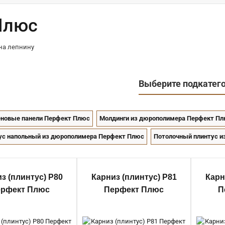
Плюс
Выберите подкатег
еновые панели Перфект Плюс
Молдинги из дюрополимера Перфект П
ус напольный из дюрополимера Перфект Плюс
Потолочный плинтус и
Карниз (плинтус) P80 Перфект
з (плинтус) P80
Карниз (плинтус) P81
Карн
Плюс
ерфект Плюс
Перфект Плюс
П
881 руб.