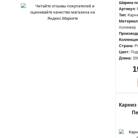
37мм
0
Ширина по
Артикул:
38мм
0
Тип:
Карн
40мм
0
Материал
полимер
41мм
0
Производ
Коллекция
42мм
0
Страна:
Р
43мм
0
Цвет:
Под
Длина:
20
44мм
0
1
46мм
0
47мм
0
48мм
0
49мм
0
Карниз
50мм
0
П
51мм
0
55мм
0
60мм
0