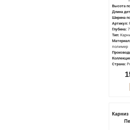
Высота по
65мм
0
Длина дет
68мм
0
Ширина по
Артикул:
69мм
0
Глубина:
7
70мм
0
Тип:
Карн
Материал
76мм
0
полимер
80мм
0
Производ
Коллекция
84мм
0
Страна:
Р
85мм
0
1
88мм
0
96мм
0
99мм
0
102мм
0
Карниз
110мм
0
П
114мм
0