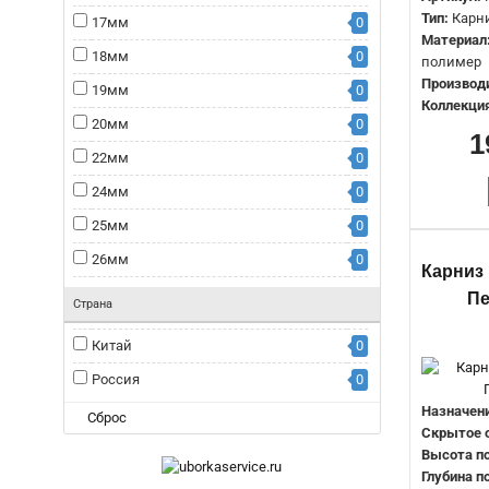
Потолочныйплинтус
0
Тип:
Карн
17мм
0
Материал
Стеноваяпанель
0
18мм
0
полимер
Стеноваяпанеь
0
Производ
19мм
0
Коллекция
Угловоймолдинг
0
20мм
0
1
Уголдекоративный
0
22мм
0
24мм
0
25мм
0
26мм
0
Карниз
27мм
0
П
Страна
29мм
0
Китай
0
30мм
0
Россия
0
31мм
0
Назначени
Сброс
32мм
0
Скрытое 
Высота по
35мм
0
Глубина п