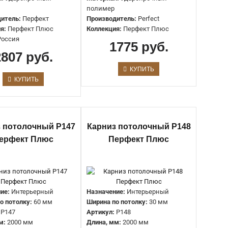
полимер
итель:
Перфект
Производитель:
Perfect
Применение:
Для скрытого освещения
я:
Перфект Плюс
Коллекция:
Перфект Плюс
Артикул:
P96
Россия
1775 руб.
Категории:
Потолочный плинтус гладкий, Потолочный
2807 руб.
плинтус под подсветку, Плинтус для натяжного потолка,
Плинтус потолочный из полимера
КУПИТЬ
Тип:
Карниз потолочный
КУПИТЬ
Материал:
Ударопрочный полимер
Коллекция:
Перфект Плюс
Страна:
Россия
Длина:
2000 мм
 потолочный P147
Карниз потолочный P148
Ширина:
46 мм
ерфект Плюс
Перфект Плюс
Высота:
68 мм
Назначение:
Карниз под подсветку, Под натяжных
потолков
ие:
Интерьерный
Назначение:
Интерьерный
Высота по стене:
120 мм
о потолку:
60 мм
Ширина по потолку:
30 мм
Глубина по потолку:
86 мм
P147
Артикул:
P148
Длина детали:
2000 мм
м:
2000 мм
Длина, мм:
2000 мм
Ширина по потолку:
86 мм