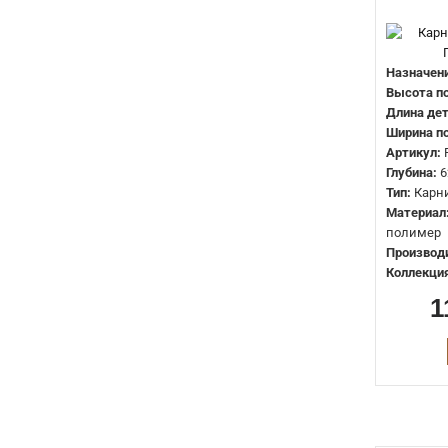
115мм
0
120мм
0
122мм
0
Назначени
Высота по
165мм
0
Длина дет
Ширина по
200мм
0
Артикул:
205мм
0
Глубина:
6
Тип:
Карн
Материал
полимер
Производ
Коллекция
1