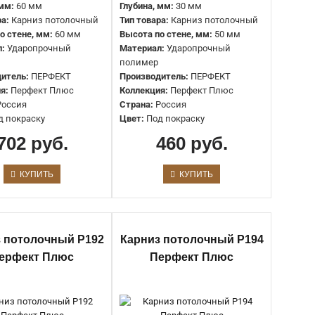
 мм:
60 мм
Глубина, мм:
30 мм
Артикул:
P104
ра:
Карниз потолочный
Тип товара:
Карниз потолочный
Тип:
Карниз потолочный
о стене, мм:
60 мм
Высота по стене, мм:
50 мм
Материал:
Ударопрочный полимер
л:
Ударопрочный
Материал:
Ударопрочный
Производитель:
Перфект
полимер
Коллекция:
Перфект Плюс
итель:
ПЕРФЕКТ
Производитель:
ПЕРФЕКТ
я:
Перфект Плюс
Коллекция:
Перфект Плюс
Россия
Страна:
Россия
Назначение:
Под подсветку, под натяжной потолок
д покраску
Цвет:
Под покраску
Высота по стене:
120 мм
702 руб.
460 руб.
Глубина по потолку:
100 мм
Длина детали:
2000 мм
Ширина по потолку:
100 мм
КУПИТЬ
КУПИТЬ
Артикул:
P149
Тип:
Потолочный карниз
Материал:
Ударопрочный полимер
Производитель:
Перфект
 потолочный P192
Карниз потолочный P194
Коллекция:
Перфект Плюс
ерфект Плюс
Перфект Плюс
Назначение:
Потолочный карниз
Глубина по потолку:
90 мм