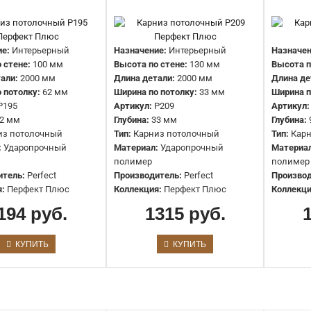
Карниз потолочный P100 Перфект
Плюс
е:
Интерьерный
Назначение:
Интерьерный
Назначен
1924 руб.
 стене:
100 мм
Высота по стене:
130 мм
Высота п
али:
2000 мм
Длина детали:
2000 мм
Длина де
 потолку:
62 мм
Ширина по потолку:
33 мм
Ширина п
P195
Артикул:
P209
Артикул:
2 мм
Глубина:
33 мм
Глубина:
из потолочный
Тип:
Карниз потолочный
Тип:
Кар
:
Ударопрочный
Материал:
Ударопрочный
Материа
полимер
полимер
итель:
Perfect
Производитель:
Perfect
Производ
:
Перфект Плюс
Коллекция:
Перфект Плюс
Коллекци
194 руб.
1315 руб.
Карниз потолочный P101 Перфект
КУПИТЬ
КУПИТЬ
Плюс
1670 руб.