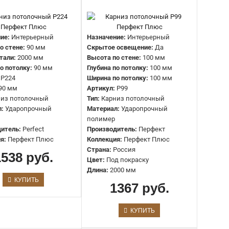
Назначение:
Интерьерный
Скрытое освещение:
Да
Высота по стене:
130 мм
ие:
Интерьерный
Назначение:
Интерьерный
Глубина по потолку:
130 мм
о стене:
90 мм
Скрытое освещение:
Да
Ширина по потолку:
130 мм
тали:
2000 мм
Высота по стене:
100 мм
Артикул:
P100
о потолку:
90 мм
Глубина по потолку:
100 мм
Тип:
Карниз потолочный
P224
Ширина по потолку:
100 мм
Материал:
Ударопрочный полимер
90 мм
Артикул:
P99
Производитель:
Перфект
низ потолочный
Тип:
Карниз потолочный
Коллекция:
Перфект Плюс
л:
Ударопрочный
Материал:
Ударопрочный
Страна:
Россия
полимер
Цвет:
Под покраску
итель:
Perfect
Производитель:
Перфект
Длина:
2000 мм
я:
Перфект Плюс
Коллекция:
Перфект Плюс
Страна:
Россия
1538 руб.
Цвет:
Под покраску
Назначение:
Интерьерный
Длина:
2000 мм
Скрытое освещение:
Да
КУПИТЬ
1367 руб.
Высота по стене:
130 мм
Глубина по потолку:
45 мм
Ширина по потолку:
45 мм
КУПИТЬ
Артикул:
P101