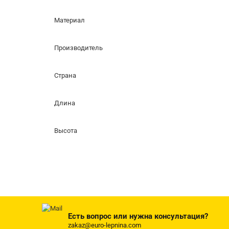
Материал
Производитель
Страна
Длина
Высота
Есть вопрос или нужна консультация?
zakaz@euro-lepnina.com