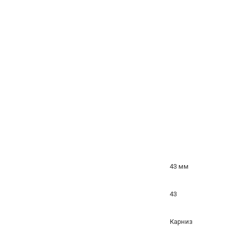
43 мм
43
Карниз