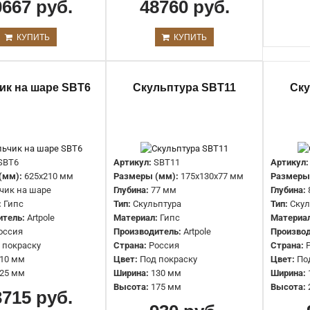
0667 руб.
48760 руб.
15407 руб.
КУПИТЬ
КУПИТЬ
ик на шаре SBT6
Скульптура SBT11
Ску
Девушка с чашей SBT4
SBT6
Артикул:
SBT11
Артикул:
10667 руб.
(мм):
625x210 мм
Размеры (мм):
175х130х77 мм
Размеры
чик на шаре
Глубина:
77 мм
Глубина:
:
Гипс
Тип:
Скульптура
Тип:
Скул
итель:
Artpole
Материал:
Гипс
Материа
оссия
Производитель:
Artpole
Производ
 покраску
Страна:
Россия
Страна:
10 мм
Цвет:
Под покраску
Цвет:
По
25 мм
Ширина:
130 мм
Ширина:
Высота:
175 мм
Высота:
3715 руб.