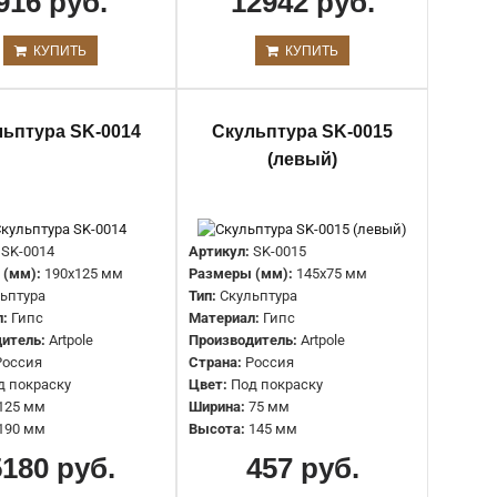
916 руб.
12942 руб.
Артикул:
SBT18
Размеры (мм):
1380x430x60 мм
КУПИТЬ
КУПИТЬ
Глубина:
60 мм
Тип:
Крылья
Материал:
Гипс
льптура SK-0014
Скульптура SK-0015
Производитель:
Artpole
(левый)
Страна:
Россия
Цвет:
Под покраску
Ширина:
430 мм
Высота:
1380 мм
SK-0014
Артикул:
SK-0015
 (мм):
190x125 мм
Размеры (мм):
145x75 мм
ьптура
Тип:
Скульптура
Артикул:
SBT3
л:
Гипс
Материал:
Гипс
Размеры (мм):
520x310 мм
итель:
Artpole
Производитель:
Artpole
Тип:
Лев
Россия
Страна:
Россия
Материал:
Гипс
д покраску
Цвет:
Под покраску
Производитель:
Artpole
125 мм
Ширина:
75 мм
Страна:
Россия
190 мм
Высота:
145 мм
Цвет:
Под покраску
5180 руб.
Ширина:
310 мм
457 руб.
Высота:
520 мм