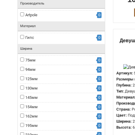
Производитель
Artpole
0
Материал
Гипс
0
Девуш
Ширина
75мм
0
94мм
0
Артикул:
125мм
0
Размеры 
Глубина:
2
130мм
0
Тип:
Деву
Материал
145мм
0
Производ
154мм
0
Страна:
Р
Цвет:
Под
162мм
0
Ширина:
2
195мм
0
Высота:
6
210мм
0