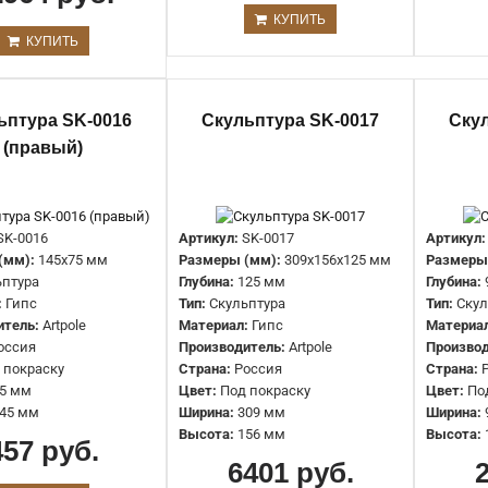
КУПИТЬ
КУПИТЬ
Леди SBT10
9142 руб.
ьптура SK-0016
Скульптура SK-0017
Ску
(правый)
SK-0016
Артикул:
SK-0017
Артикул:
(мм):
145x75 мм
Размеры (мм):
309x156x125 мм
Размеры
ьптура
Глубина:
125 мм
Глубина:
:
Гипс
Тип:
Скульптура
Тип:
Скул
Мальчик на шаре SBT6
итель:
Artpole
Материал:
Гипс
Материа
13715 руб.
оссия
Производитель:
Artpole
Производ
 покраску
Страна:
Россия
Страна:
5 мм
Цвет:
Под покраску
Цвет:
По
45 мм
Ширина:
309 мм
Ширина:
Высота:
156 мм
Высота:
457 руб.
6401 руб.