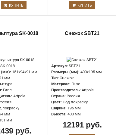
КУПИТЬ
КУПИТЬ
Артикул:
SBT10
Размеры (мм):
410x300 мм
Тип:
Леди
льптура SK-0018
Снежок SBT21
Материал:
Гипс
Производитель:
Artpole
Страна:
Россия
Цвет:
Под покраску
Ширина:
300 мм
Высота:
410 мм
SK-0018
Артикул:
SBT21
 (мм):
151x94x91 мм
Размеры (мм):
400x195 мм
91 мм
Тип:
Снежок
ьптура
Материал:
Гипс
Артикул:
SBT6
л:
Гипс
Производитель:
Artpole
Размеры (мм):
625x210 мм
итель:
Artpole
Страна:
Россия
Тип:
Мальчик на шаре
Россия
Цвет:
Под покраску
Материал:
Гипс
д покраску
Ширина:
195 мм
Производитель:
Artpole
94 мм
Высота:
400 мм
Страна:
Россия
151 мм
Цвет:
Под покраску
12191 руб.
2439 руб.
Ширина:
210 мм
Высота:
625 мм