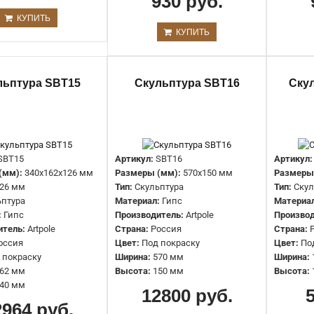
930 руб.
Крылья SBT18
КУПИТЬ
КУПИТЬ
48760 руб.
льптура SBT15
Скульптура SBT16
Ску
SBT15
Артикул:
SBT16
Артикул:
(мм):
340x162x126 мм
Размеры (мм):
570x150 мм
Размеры
26 мм
Тип:
Скульптура
Тип:
Скул
Лев SBT3
ьптура
Материал:
Гипс
Материа
10667 руб.
:
Гипс
Производитель:
Artpole
Производ
итель:
Artpole
Страна:
Россия
Страна:
оссия
Цвет:
Под покраску
Цвет:
По
 покраску
Ширина:
570 мм
Ширина:
62 мм
Высота:
150 мм
Высота:
40 мм
12800 руб.
2964 руб.