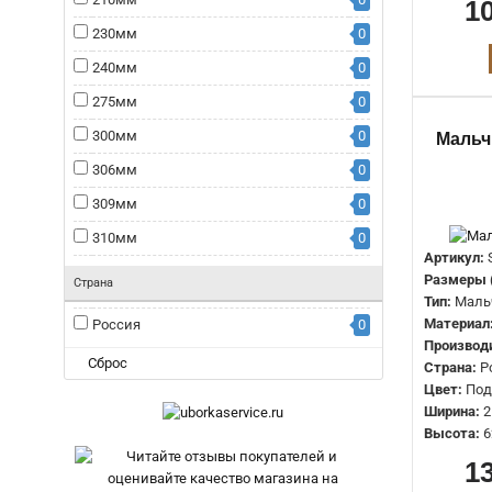
1
230мм
0
240мм
0
275мм
0
300мм
0
Мальч
306мм
0
309мм
0
310мм
0
Артикул:
430мм
0
Размеры 
Страна
Тип:
Маль
570мм
0
Материал
Россия
0
Производ
Сброс
Страна:
Р
Цвет:
Под
Ширина:
2
Высота:
6
1