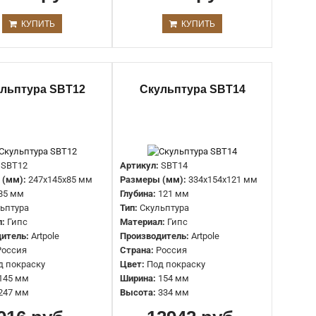
Глубина:
224 мм
Тип:
Бюст
КУПИТЬ
КУПИТЬ
Материал:
Гипс
Производитель:
Artpole
Страна:
Россия
Цвет:
Под покраску
льптура SBT12
Скульптура SBT14
Ширина:
306 мм
Высота:
495 мм
Артикул:
SBT4
SBT12
Артикул:
SBT14
Размеры (мм):
635x230x240 мм
 (мм):
247x145x85 мм
Размеры (мм):
334x154x121 мм
Глубина:
240 мм
85 мм
Глубина:
121 мм
Тип:
Девушка с чашей
ьптура
Тип:
Скульптура
Материал:
Гипс
л:
Гипс
Материал:
Гипс
Производитель:
Artpole
итель:
Artpole
Производитель:
Artpole
Страна:
Россия
Россия
Страна:
Россия
Цвет:
Под покраску
д покраску
Цвет:
Под покраску
Ширина:
230 мм
145 мм
Ширина:
154 мм
Высота:
635 мм
247 мм
Высота:
334 мм