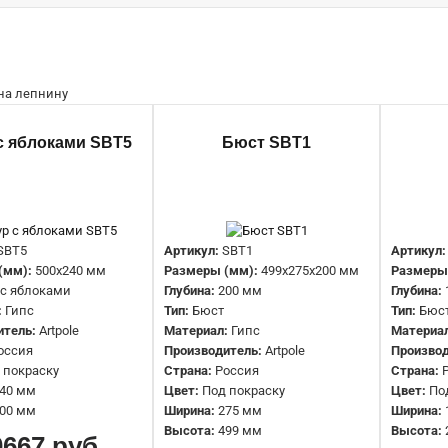
Амур с яблоками SBT5
с яблоками SBT5
Бюст SBT1
10667 руб.
SBT5
Артикул:
SBT1
Артикул:
(мм):
500x240 мм
Размеры (мм):
499x275x200 мм
Размеры
 с яблоками
Глубина:
200 мм
Глубина:
:
Гипс
Тип:
Бюст
Тип:
Бюс
итель:
Artpole
Материал:
Гипс
Материа
оссия
Производитель:
Artpole
Производ
Бюст SBT1
 покраску
Страна:
Россия
Страна:
40 мм
Цвет:
Под покраску
Цвет:
По
12191 руб.
00 мм
Ширина:
275 мм
Ширина:
Высота:
499 мм
Высота:
0667 руб.