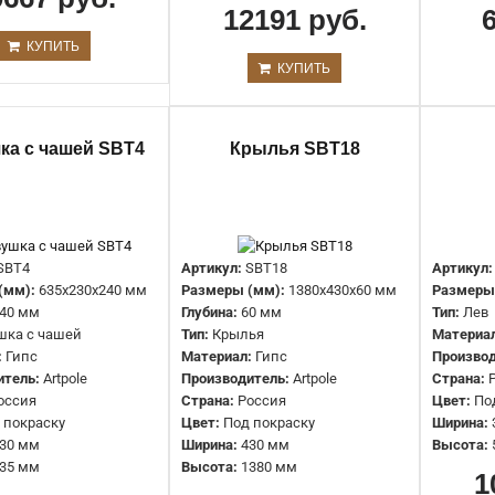
12191 руб.
КУПИТЬ
КУПИТЬ
ка с чашей SBT4
Крылья SBT18
Бюст SBT2
6095 руб.
SBT4
Артикул:
SBT18
Артикул:
(мм):
635x230x240 мм
Размеры (мм):
1380x430x60 мм
Размеры
40 мм
Глубина:
60 мм
Тип:
Лев
шка с чашей
Тип:
Крылья
Материа
:
Гипс
Материал:
Гипс
Производ
итель:
Artpole
Производитель:
Artpole
Страна:
оссия
Страна:
Россия
Цвет:
По
 покраску
Цвет:
Под покраску
Ширина:
30 мм
Ширина:
430 мм
Высота:
Бюст SBT22
35 мм
Высота:
1380 мм
1