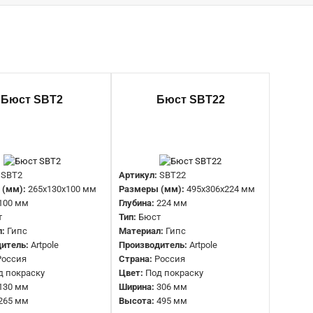
Артикул:
SBT5
Бюст SBT2
Бюст SBT22
Размеры (мм):
500x240 мм
Тип:
Амур с яблоками
Материал:
Гипс
Производитель:
Artpole
Страна:
Россия
SBT2
Артикул:
SBT22
Цвет:
Под покраску
 (мм):
265x130x100 мм
Размеры (мм):
495x306x224 мм
Ширина:
240 мм
100 мм
Глубина:
224 мм
Высота:
500 мм
т
Тип:
Бюст
л:
Гипс
Материал:
Гипс
итель:
Artpole
Производитель:
Artpole
Артикул:
SBT1
Россия
Страна:
Россия
Размеры (мм):
499x275x200 мм
д покраску
Цвет:
Под покраску
Глубина:
200 мм
130 мм
Ширина:
306 мм
Тип:
Бюст
265 мм
Высота:
495 мм