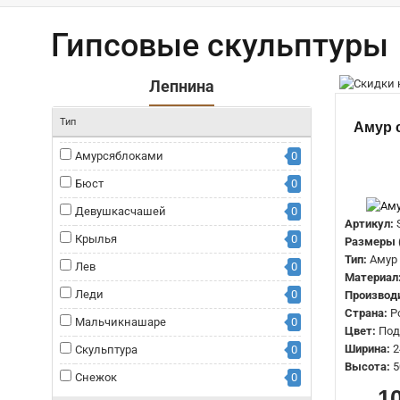
Гипсовые скульптуры
Лепнина
Тип
Амур 
Амурсяблоками
0
Бюст
0
Девушкасчашей
0
Артикул:
Крылья
0
Размеры 
Тип:
Амур
Лев
0
Материал
Леди
0
Производ
Страна:
Р
Мальчикнашаре
0
Цвет:
Под
Ширина:
2
Скульптура
0
Высота:
5
Снежок
0
1