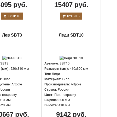
Материал:
Гипс
6095 руб.
15407 руб.
Производитель:
Artpole
Страна:
Россия
Цвет:
Под покраску
КУПИТЬ
КУПИТЬ
Ширина:
275 мм
Высота:
499 мм
Лев SBT3
Леди SBT10
Артикул:
SBT2
Размеры (мм):
265x130x100 мм
Глубина:
100 мм
Тип:
Бюст
SBT3
Артикул:
SBT10
Материал:
Гипс
 (мм):
520x310 мм
Размеры (мм):
410x300 мм
Производитель:
Artpole
Тип:
Леди
Страна:
Россия
л:
Гипс
Материал:
Гипс
Цвет:
Под покраску
итель:
Artpole
Производитель:
Artpole
Ширина:
130 мм
Россия
Страна:
Россия
Высота:
265 мм
д покраску
Цвет:
Под покраску
310 мм
Ширина:
300 мм
520 мм
Высота:
410 мм
Артикул:
SBT22
0667 руб.
9142 руб.
Размеры (мм):
495x306x224 мм