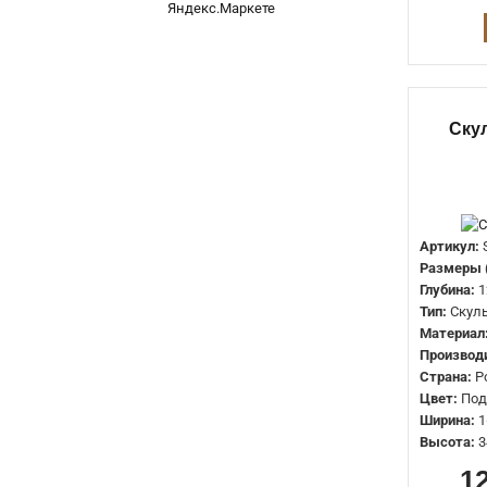
Ску
Артикул:
Размеры 
Глубина:
1
Тип:
Скул
Материал
Производ
Страна:
Р
Цвет:
Под
Ширина:
1
Высота:
3
1