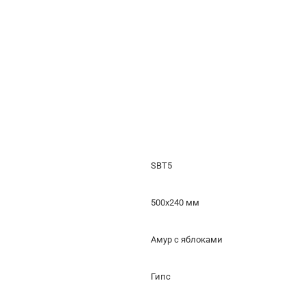
SBT5
500x240 мм
Амур с яблоками
Гипс