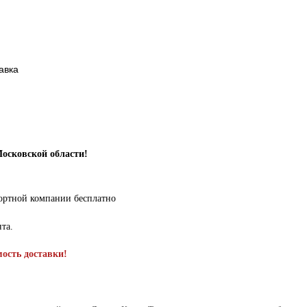
авка
Московской области!
портной компании бесплатно
нта.
мость доставки!