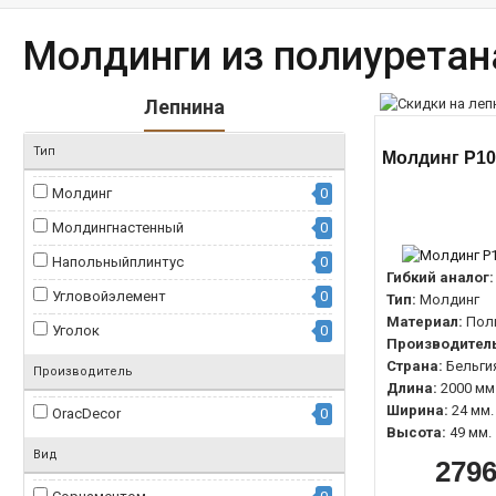
Молдинги из полиуретана
Лепнина
Тип
Молдинг P10
Молдинг
0
Молдингнастенный
0
Напольныйплинтус
0
Гибкий аналог:
Угловойэлемент
0
Тип:
Молдинг
Материал:
Пол
Уголок
0
Производитель
Страна:
Бельги
Производитель
Длина:
2000 мм
Ширина:
24 мм.
OracDecor
0
Высота:
49 мм.
Вид
2796