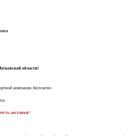
авка
Московской области!
портной компании бесплатно
нта.
мость доставки!