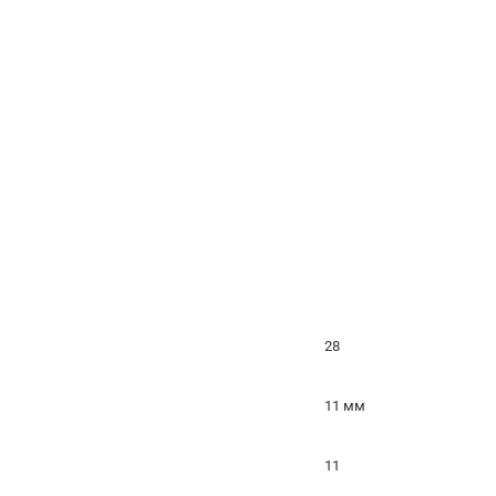
28
11 мм
11