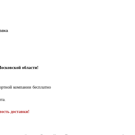
авка
Московской области!
портной компании бесплатно
нта.
мость доставки!