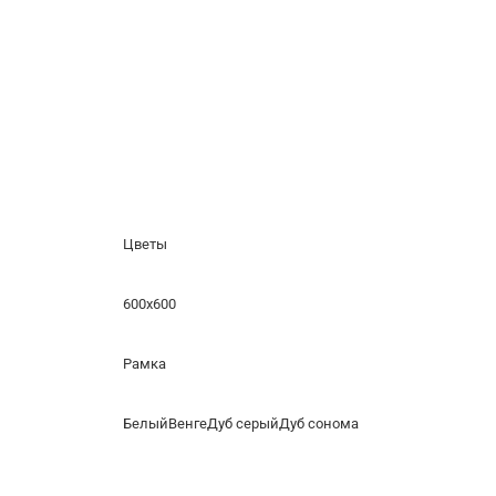
Цветы
600x600
Рамка
БелыйВенгеДуб серыйДуб сонома