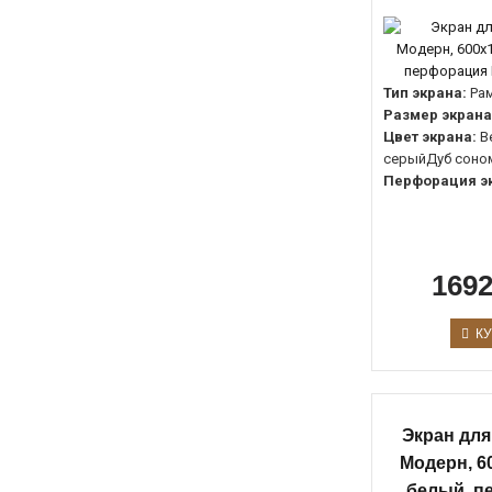
Тип экрана:
Ра
Размер экрана
Цвет экрана:
В
серыйДуб соно
Перфорация э
1692
КУ
Экран для
Модерн, 6
белый, п