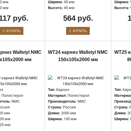
0 мм
Ширина:
45 мм
Ширина:
0 мм
Высота:
45 мм
Высота:
117 руб.
564 руб.
WT11 карниз Wallstyl NMC
105х130х2000 мм
КУПИТЬ
КУПИТЬ
2506 руб.
рниз Wallstyl NMC
WT24 карниз Wallstyl NMC
WT25 к
х105х2000 мм
150х105х2000 мм
8
WT14 карниз Wallstyl NMC
из
Тип:
Карниз
Тип:
Кар
75х50х2000 мм
:
Полистирол
Материал:
Полистирол
Материа
661 руб.
итель:
NMC
Производитель:
NMC
Производ
оссия
Страна:
Россия
Страна:
00 мм
Длина:
2000 мм
Длина:
2
05 мм
Ширина:
150 мм
Ширина:
25 мм