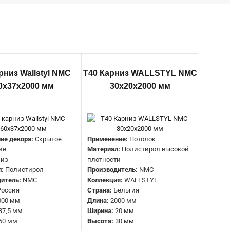
Применение:
Потолок
арниз Wallstyl NMC
T40 Карниз WALLSTYL NMC
Тип:
Карниз
0х37х2000 мм
30х20х2000 мм
Материал:
Полистирол высокой плотности
Производитель:
NMC
Коллекция:
WALLSTYL
Страна:
Бельгия
Длина:
2000 мм
ие декора:
Скрытое
Применение:
Потолок
Ширина:
25 мм
ие
Материал:
Полистирол высокой
Высота:
20 мм
низ
плотности
л:
Полистирол
Производитель:
NMC
итель:
NMC
Коллекция:
WALLSTYL
Назначение декора:
Скрытое освещение
Россия
Страна:
Бельгия
Тип:
Карниз
000 мм
Длина:
2000 мм
Материал:
Полистирол
37,5 мм
Ширина:
20 мм
Производитель:
NMC
60 мм
Высота:
30 мм