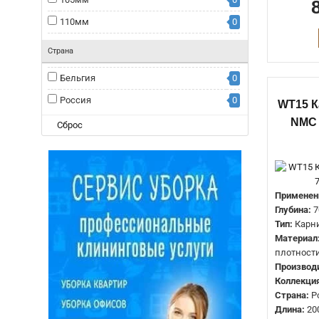
110мм
0
130мм
0
Страна
150мм
0
Бельгия
0
180мм
0
Россия
0
WT15 
NMC 
Сброс
Применен
Глубина:
7
Тип:
Карн
Материал
плотност
Производ
Коллекция
Страна:
Р
Длина:
20