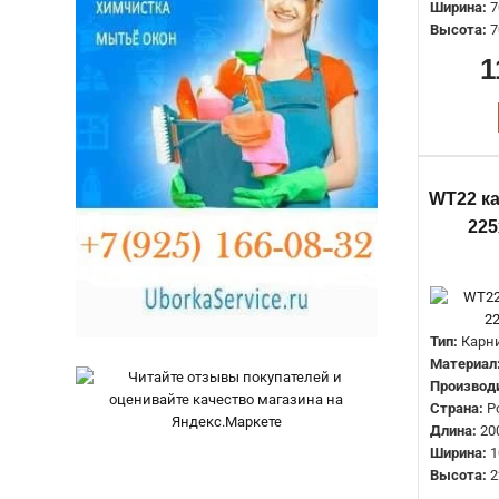
Ширина:
7
Высота:
7
1
WT22 ка
225
Тип:
Карн
Материал
Производ
Страна:
Р
Длина:
20
Ширина:
1
Высота:
2