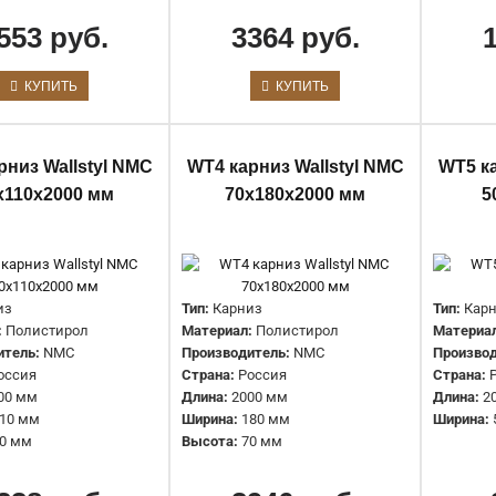
553 руб.
3364 руб.
WT15 Карниз WALLSTYL NMC
КУПИТЬ
КУПИТЬ
70х70х2000 мм
1117 руб.
рниз Wallstyl NMC
WT4 карниз Wallstyl NMC
WT5 ка
х110х2000 мм
70х180х2000 мм
5
из
Тип:
Карниз
Тип:
Кар
:
Полистирол
Материал:
Полистирол
Материа
WT16 Карниз WALLSTYL NMC
итель:
NMC
Производитель:
NMC
Производ
оссия
Страна:
Россия
Страна:
45х45х2000 мм
00 мм
Длина:
2000 мм
Длина:
2
564 руб.
10 мм
Ширина:
180 мм
Ширина:
0 мм
Высота:
70 мм