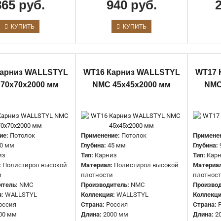
865 руб.
940 руб.
КУПИТЬ
КУПИТЬ
WT1 карниз Wallstyl NMC
45х60х2000 мм
Карниз WALLSTYL
WT16 Карниз WALLSTYL
WT17 
865 руб.
70х70х2000 мм
NMC 45х45х2000 мм
NMC
ие:
Потолок
Применение:
Потолок
Примене
0 мм
Глубина:
45 мм
Глубина:
WT10 карниз Wallstyl NMC
из
Тип:
Карниз
Тип:
Кар
:
Полистирол высокой
Материал:
Полистирол высокой
Материа
80х80х2000 мм
и
плотности
плотнос
940 руб.
итель:
NMC
Производитель:
NMC
Производ
:
WALLSTYL
Коллекция:
WALLSTYL
Коллекци
оссия
Страна:
Россия
Страна:
00 мм
Длина:
2000 мм
Длина:
2