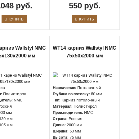
Страна:
Россия
1048 руб.
550 руб.
Длина:
2000 мм
Ширина:
32,5 мм
Высота:
50 мм
КУПИТЬ
КУПИТЬ
Назначение декора:
Скрытое освещение
Тип:
Карниз
арниз Wallstyl NMC
WT14 карниз Wallstyl NMC
Материал:
Полистирол
5х130х2000 мм
75х50х2000 мм
Производитель:
NMC
Страна:
Россия
Длина:
2000 мм
Ширина:
37,5 мм
Высота:
60 мм
низ
Назначение:
Потолочный
л:
Полистирол
Глубина по потолку:
50 мм
итель:
NMC
Тип:
Карниз потолочный
Применение:
Потолок
Россия
Материал:
Полистирол
Материал:
Полистирол высокой плотности
000 мм
Производитель:
NMC
Производитель:
NMC
130 мм
Страна:
Россия
Коллекция:
WALLSTYL
105 мм
Длина:
2000 мм
Страна:
Бельгия
Ширина:
50 мм
Длина:
2000 мм
Высота:
75 мм