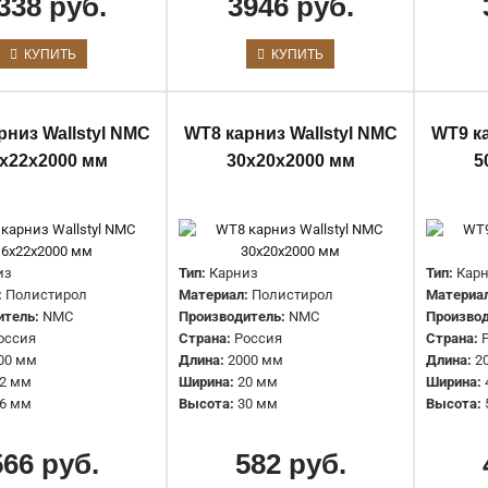
338 руб.
3946 руб.
КУПИТЬ
КУПИТЬ
WT17 Карниз WALLSTYL NMC
рниз Wallstyl NMC
WT8 карниз Wallstyl NMC
WT9 ка
95х95х2000 мм
х22х2000 мм
30х20х2000 мм
5
1664 руб.
из
Тип:
Карниз
Тип:
Кар
:
Полистирол
Материал:
Полистирол
Материа
итель:
NMC
Производитель:
NMC
Производ
оссия
Страна:
Россия
Страна:
00 мм
Длина:
2000 мм
Длина:
2
2 мм
Ширина:
20 мм
Ширина:
WT2 карниз Wallstyl NMC
6 мм
Высота:
30 мм
Высота:
75х90х2000 мм
566 руб.
582 руб.
1473 руб.