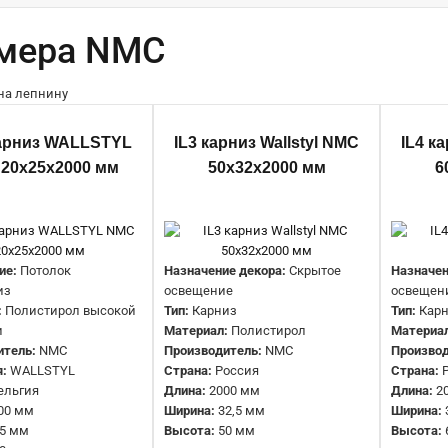
имера NMC
IL12 Карниз WALLSTYL NMC
Карниз WALLSTYL
IL3 карниз Wallstyl NMC
IL4 к
20х25х2000 мм
20х25х2000 мм
50х32х2000 мм
6
2526 руб.
ие:
Потолок
Назначение декора:
Скрытое
Назначен
из
освещение
освещен
:
Полистирол высокой
Тип:
Карниз
Тип:
Кар
и
Материал:
Полистирол
Материа
итель:
NMC
Производитель:
NMC
Производ
IL3 карниз Wallstyl NMC 50х32х2000
:
WALLSTYL
Страна:
Россия
Страна:
ельгия
Длина:
2000 мм
Длина:
2
мм
00 мм
Ширина:
32,5 мм
Ширина:
852 руб.
5 мм
Высота:
50 мм
Высота: