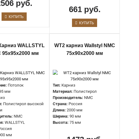
2506 руб.
Ширина:
20 мм
661 руб.
Высота:
30 мм
КУПИТЬ
КУПИТЬ
Тип:
Карниз
Материал:
Полистирол
Производитель:
NMC
Карниз WALLSTYL
WT2 карниз Wallstyl NMC
Страна:
Россия
 95х95х2000 мм
75х90х2000 мм
Длина:
2000 мм
Ширина:
60 мм
Высота:
45 мм
ние:
Потолок
Тип:
Карниз
95 мм
Материал:
Полистирол
Тип:
Карниз
низ
Производитель:
NMC
Материал:
Полистирол
л:
Полистирол высокой
Страна:
Россия
Производитель:
NMC
ти
Длина:
2000 мм
Страна:
Россия
итель:
NMC
Ширина:
90 мм
Длина:
2000 мм
я:
WALLSTYL
Высота:
75 мм
Ширина:
80 мм
Россия
000 мм