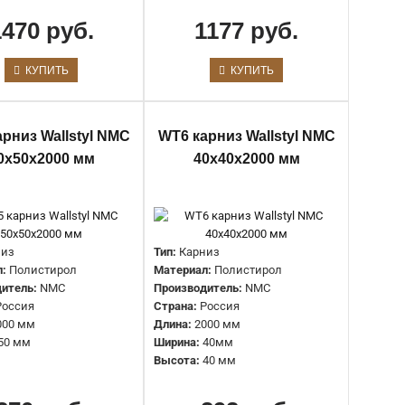
1470 руб.
1177 руб.
Применение:
Потолок
КУПИТЬ
КУПИТЬ
Глубина:
70 мм
Тип:
Карниз
Материал:
Полистирол высокой плотности
Производитель:
NMC
рниз Wallstyl NMC
WT6 карниз Wallstyl NMC
Коллекция:
WALLSTYL
0х50х2000 мм
40х40х2000 мм
Страна:
Россия
Длина:
2000 мм
Ширина:
70 мм
Высота:
70 мм
низ
Тип:
Карниз
л:
Полистирол
Материал:
Полистирол
Применение:
Потолок
итель:
NMC
Производитель:
NMC
Глубина:
45 мм
Россия
Страна:
Россия
Тип:
Карниз
000 мм
Длина:
2000 мм
Материал:
Полистирол высокой плотности
50 мм
Ширина:
40мм
Производитель:
NMC
Высота:
40 мм
Коллекция:
WALLSTYL
Страна:
Россия