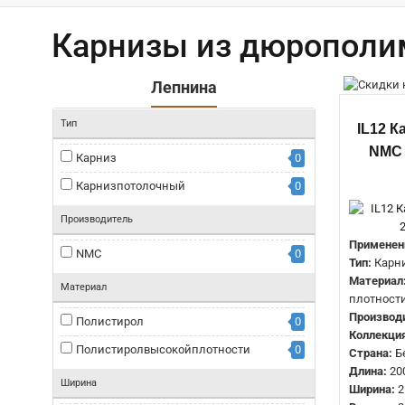
Карнизы из дюропол
Лепнина
Тип
IL12 
NMC 
Карниз
0
Карнизпотолочный
0
Производитель
Применен
NMC
0
Тип:
Карн
Материал
Материал
плотност
Производ
Полистирол
0
Коллекция
Полистиролвысокойплотности
0
Страна:
Б
Длина:
20
Ширина
Ширина:
2