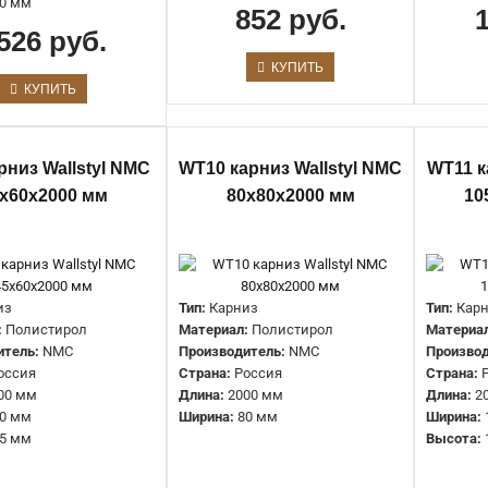
0 мм
852 руб.
526 руб.
КУПИТЬ
КУПИТЬ
IL4 карниз Wallstyl NMC 60х37х2000
рниз Wallstyl NMC
WT10 карниз Wallstyl NMC
WT11 к
мм
х60х2000 мм
80х80х2000 мм
10
1048 руб.
из
Тип:
Карниз
Тип:
Кар
:
Полистирол
Материал:
Полистирол
Материа
итель:
NMC
Производитель:
NMC
Производ
T40 Карниз WALLSTYL NMC
оссия
Страна:
Россия
Страна:
00 мм
Длина:
2000 мм
Длина:
2
30х20х2000 мм
0 мм
Ширина:
80 мм
Ширина:
550 руб.
5 мм
Высота: