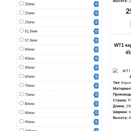
Высота:
2
20мм
0
2
22мм
0
25мм
0
32,5мм
0
37,5мм
0
WT1 ка
40мм
0
45
45мм
0
50мм
0
60мм
0
Тип:
Карн
70мм
0
Материал
Производ
75мм
0
Страна:
Р
80мм
0
Длина:
20
Ширина:
6
90мм
0
Высота:
4
95мм
0
105мм
0