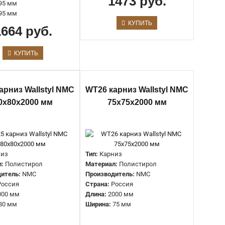
1473 руб.
95 мм
95 мм
КУПИТЬ
1664 руб.
Тип:
Карниз
Материал:
Полистирол
КУПИТЬ
Производитель:
NMC
Страна:
Россия
Длина:
2000 мм
Ширина:
130 мм
арниз Wallstyl NMC
WT26 карниз Wallstyl NMC
Высота:
105 мм
0х80х2000 мм
75х75х2000 мм
Назначение:
Потолочный
Глубина по потолку:
50 мм
низ
Тип:
Карниз
Тип:
Карниз потолочный
л:
Полистирол
Материал:
Полистирол
Материал:
Полистирол
итель:
NMC
Производитель:
NMC
Производитель:
NMC
Россия
Страна:
Россия
Страна:
Россия
000 мм
Длина:
2000 мм
Длина:
2000 мм
80 мм
Ширина:
75 мм
Ширина:
50 мм
Высота:
75 мм